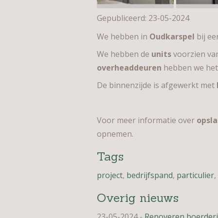
Gepubliceerd:
23-05-2024
We hebben in
Oudkarspel
bij e
We hebben de
units
voorzien v
overheaddeuren
hebben we het
De binnenzijde is afgewerkt met
Voor meer informatie over
opsla
opnemen.
Tags
project
,
bedrijfspand
,
particulier
,
Overig nieuws
23-05-2024
-
Renoveren boerderi