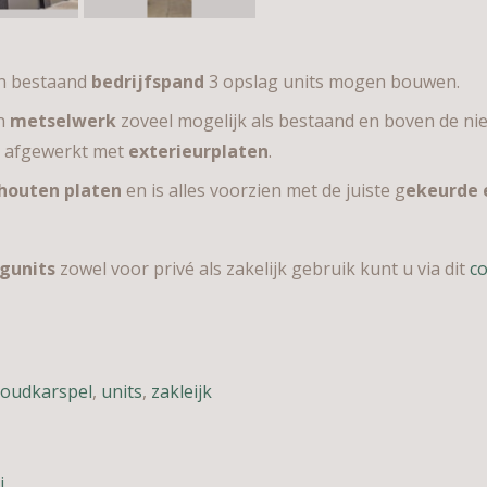
en bestaand
bedrijfspand
3 opslag units mogen bouwen.
an
metselwerk
zoveel mogelijk als bestaand en boven de n
 afgewerkt met
exterieurplaten
.
houten platen
en is alles voorzien met de juiste g
ekeurde e
gunits
zowel voor privé als zakelijk gebruik kunt u via dit
co
oudkarspel
,
units
,
zakleijk
j