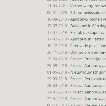
21-09-2021
-
Verbouwing/ renova
06-01-2020
-
Schoonheidssalon 
16-08-2019
-
Aanbouw/ binnen v
17-07-2019
-
Dakkapel in één dag
17-07-2019
-
Prefab dakkapel van
17-07-2019
-
Aanbouw in Petten
10-12-2018
-
Renovatie gevel boe
30-11-2018
-
Dak isoleren en ren
29-09-2018
-
Project: Prachtige
29-09-2018
-
Project: Aanbouw aa
01-06-2018
-
Nieuwbouw schuur 
29-03-2018
-
Project: Renovatie d
29-03-2018
-
Project: Aanbouw m
24-01-2018
-
Project: Aanbouw aa
22-01-2018
-
Project: Aanbouw aa
06-12-2017
-
Project: Vernieuwen