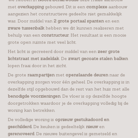
met
overkapping
gebouwd. Dit is een
complexe
aanbouw
aangezien het constructieve gedeelte niet gemakkelijk
was. Door middel van
2 grote portaal spanten
en een
zware tussenbalk
hebben we dit kunnen realiseren met
behulp van een
constructeur
. Het resultaat is een mooie
grote open ruimte met veel licht.
Het licht is gecreëerd door middel van een
zeer grote
lichtstraat met zadeldak
. De
zwart gecoate stalen balken
lopen fraai door in het zicht.
De grote
raampartijen
met
openslaande deuren
naar de
overkapping zorgen voor één geheel. De overkapping is in
dezelfde stijl opgebouwd dan de rest van het huis met alle
benodigde voorzieningen
. De vloer is op dezelfde hoogte
doorgetrokken waardoor je de overkapping volledig bij de
woning kan betrekken.
De volledige woning is
opnieuw gestukadoord en
geschilderd.
De keuken is gedeeltelijk
nieuw
en
gerenoveerd
. De nieuwe buitengevel is gemetseld en