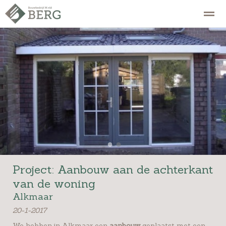
Procedure
Over ons
Home
Zoeken
Nieuws
Bellen
E-
●
●
Project: Aanbouw aan de achterkant
van de woning
Alkmaar
20-1-2017
We hebben in Alkmaar een
aanbouw
geplaatst met een