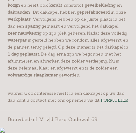
kozijn
en heeft ook
keralit
kunststof
gevelbekleding
en
dakranden
. Dit dakkapel hebben
geprefabriceerd
in onze
werkplaats
. Vervolgens hebben op de juiste plaats in het
dak een
sparing
gemaakt en vervolgend het dakkapel
zeer nauwkeurig
op zijn plek gehesen. Nadat deze volledig
waterpas
is gesteld hebben we rondom alles afgewerkt en
de pannen terug gelegd. Op deze manier is het dakkapel in
1 dag geplaatst
. De dag erna zijn we begonnen met het
aftimmeren en afwerken deze zolder verdieping. Nu is
deze helemaal klaar en afgewerkt en is de zolder een
volwaardige slaapkamer
geworden.
wanner u ook interesse heeft in een dakkapel op uw dak
dan kunt u contact met ons opnemen via dit
FORMULIER
Bouwbedrijf M. v|d Berg Oudewal 69