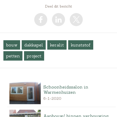
Deel dit bericht
bouw
dakkapel
keralit
kunststof
petten
project
Schoonheidssalon in
Warmenhuizen
6-1-2020
Aanbouw/ binnen verbouwing