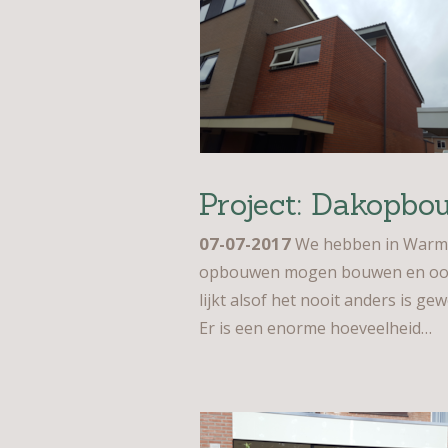
Project: Dakopb
07-07-2017
We hebben in Warmen
opbouwen mogen bouwen en ook de
lijkt alsof het nooit anders is gew
Er is een enorme hoeveelheid…